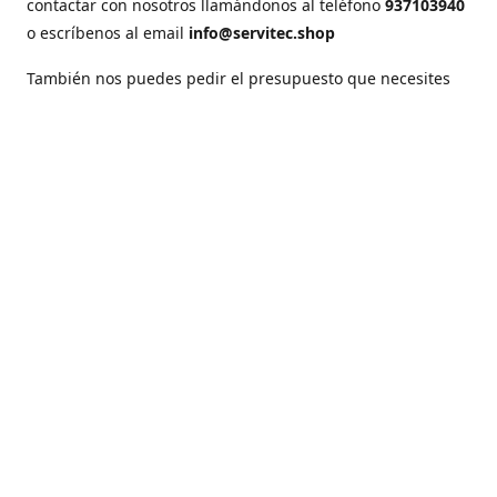
contactar con nosotros llamándonos al teléfono
937103940
o escríbenos al email
info@servitec.shop
También nos puedes pedir el presupuesto que necesites
sin compromiso.
Dónde estamos
Horario comercial
Carretera Barcelona, 250.
De lunes a viernes
08205 Sabadell (Barcelona).
8:00 - 14:00h
Cómo llegar